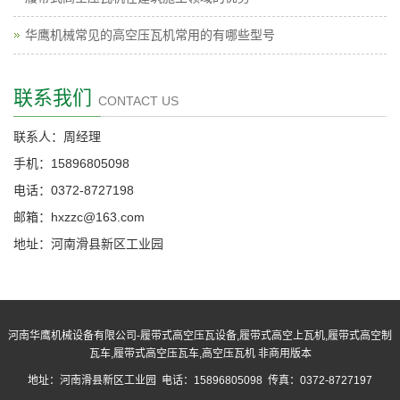
华鹰机械常见的高空压瓦机常用的有哪些型号
联系我们
CONTACT US
联系人：周经理
手机：15896805098
电话：0372-8727198
邮箱：hxzzc@163.com
地址：河南滑县新区工业园
河南华鹰机械设备有限公司-履带式高空压瓦设备,履带式高空上瓦机,履带式高空制
瓦车,履带式高空压瓦车,高空压瓦机 非商用版本
地址：河南滑县新区工业园 电话：15896805098 传真：0372-8727197