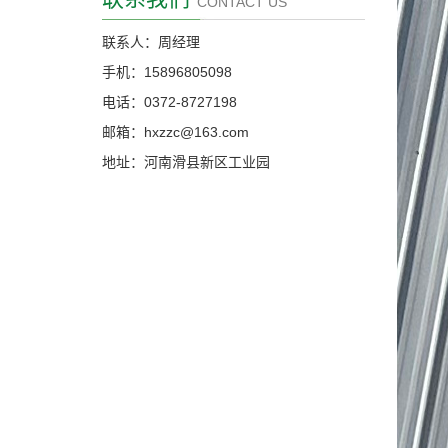
CONTACT US
联系人：周经理
手机：15896805098
电话：0372-8727198
邮箱：hxzzc@163.com
地址：河南滑县新区工业园