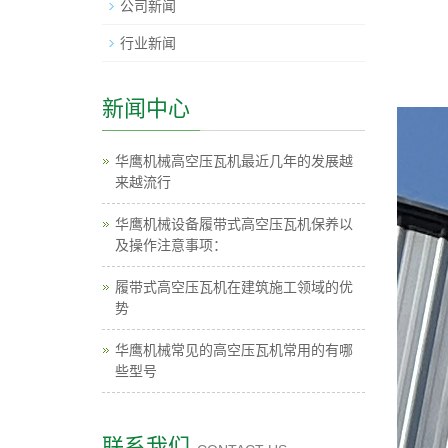
公司新闻
行业新闻
新闻中心
华鹰机械高空压瓦机最近几年的发展越
来越流行
华鹰机械设备履带式高空压瓦机保养以
及操作注意事项：
履带式高空压瓦机在建筑施工领域的优
势
华鹰机械常见的高空压瓦机常用的有哪
些型号
联系我们