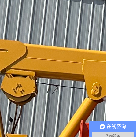
在线咨询
售前服务